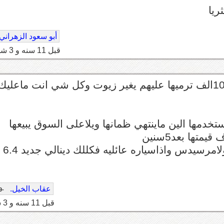
ريا
أبو سعود الزهراني
قبل 11 سنه و 3 شهر
سياره جديده مع عقد صيانه مجاني افضل شي كل 10الف ترميها عليهم يغير زيوت وكل شي انت ماعليك
دمها الين ماينتهي ظمانها ويلاعلى السوق يبيعها
لوتفكر تستخدم مدة طويله بالقيمه ذي خذ لكزس ولامرسيدس واذاسياره عائليه فكللك دينالي جديد 6.4
عقاب الخيل.
-69
قبل 11 سنه و 3 شهر