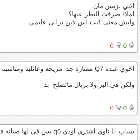
اخي بزنس مان
لماذا صرفت النظر عنها؟
وايش معنى كيت اس لاين تراني عليمي
0
0
اخوي عنده Q7 ممتازة جدا مريحة وعائلية ومناسبة وراسية وعزم وعزل ممتاز
ولكن في البر ولا بريال ماتصلح ابد
0
0
شباب انا ناوي اشتري اودي q5 بس في لها صيانه في ابها او ورش مزبزطه