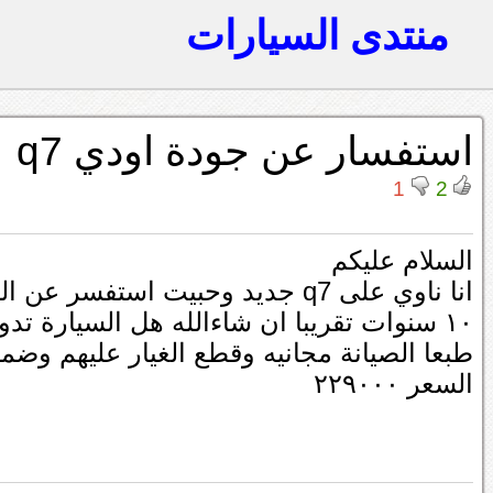
منتدى السيارات
استفسار عن جودة اودي q7
1
2
السلام عليكم
انا ناوي على q7 جديد وحبيت استفس
١٠ سنوات تقريبا ان شاءالله هل السيارة تدوم وقليلة الاعطال ام اصرف النظر عنها ؟
طبعا الصيانة مجانيه وقطع الغيار عليهم وضمان ٥ سن
السعر ٢٢٩٠٠٠