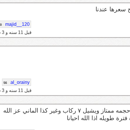
 سعرها عندنا
majid__120
10
قبل 11 سنه و 3 شهر
al_orainy
56
قبل 11 سنه و 3 شهر
انا استخدامي نظيف ماني دفش ع السياره الكيو ٧ حجمه ممتاز ويشيل ٧ ركاب وغير كذا الماني عز الله
ة طويله اذا الله احيانا