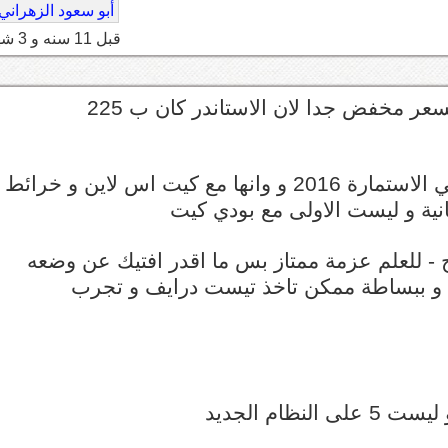
أبو سعود الزهراني
قبل 11 سنه و 3 شهر
سعر مخفض جدا لان الاستاندر كان ب 225
استغرب منك ما ذكرت ميزاتها و منها ان الموديل في الاستمارة 2016 و وانها مع كيت اس لاين و خرائط
انية و ليست الاولى مع بودي كيت
ع سوبر شارج - للعلم عزمة ممتاز بس ما اقدر افتيك عن وضعه
هل و ببساطة ممكن تاخذ تيست درايف و تجرب