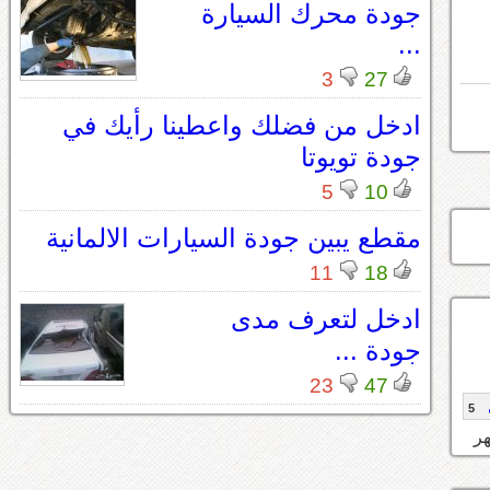
جودة محرك السيارة
...
3
27
ادخل من فضلك واعطينا رأيك في
جودة تويوتا
5
10
مقطع يبين جودة السيارات الالمانية
11
18
ادخل لتعرف مدى
جودة ...
23
47
5