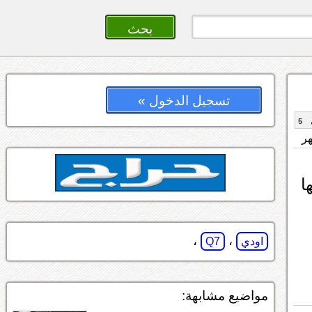
تسجيل الدخول »
5
ا
،
،
اودي
Q7
مواضيع مشابهة: