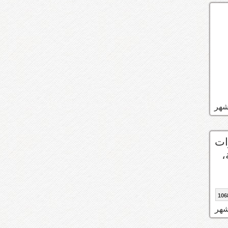
 تغييرات
صل 270 بالراحة،
106