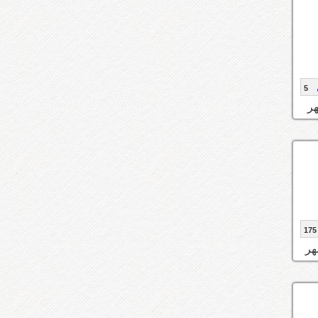
5
175